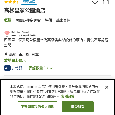
城市酒店
高松皇家公園酒店
概覽
房間及住宿方案
評價
基本資訊
四國第一個實現全樓層皆為高級俱樂部設計的酒店，提供奢華舒適
空間！
高松, 香川縣, 日本
於地圖上顯示
非常好
評語數量：
752
4.6
住宿設施
本網站使用 cookie 以提升使用者體驗，並分析我們網站的表
停車場
水療/美容院
現與流量。我們也會向我們的社群媒體、廣告和分析合作夥伴
餐廳
休息室
分享您使用我們網站的相關資訊。
私隱政策
不要銷售我的個人資料
接受所有
找客房
主頁
日本
香川縣
高松
高松皇家公園酒店