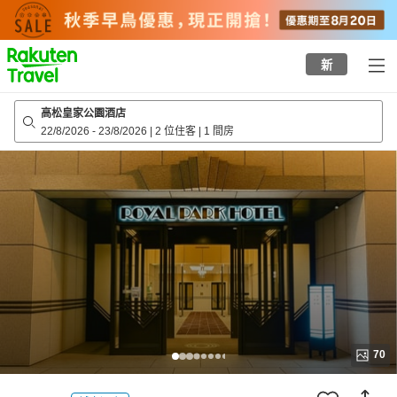
to
top
page
新
高松皇家公園酒店
22/8/2026
-
23/8/2026
|
2 位住客
|
1 間房
70