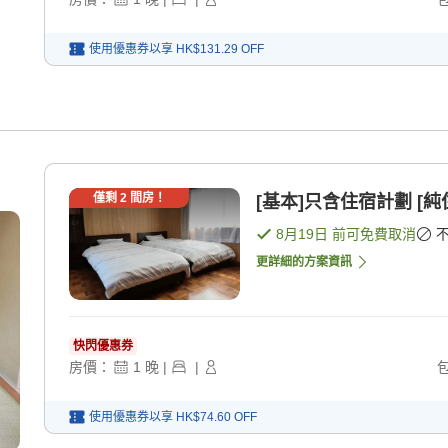
使用優惠券以享
HK$131.29
OFF
僅剩
2
間房！
[基本]只含住宿計劃 [純
8月19日
前可免費取消
更詳細的方案資訊
快閃優惠券
房價：
1
晚
|
|
使用優惠券以享
HK$74.60
OFF