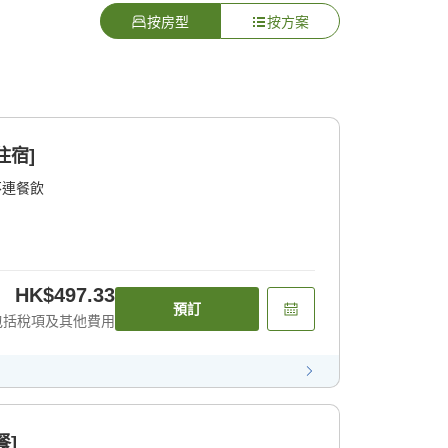
按房型
按方案
住宿]
不連餐飲
HK$497.33
預訂
包括稅項及其他費用
餐]