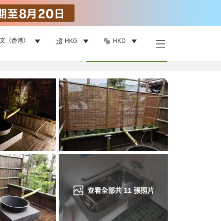
文（香港）
HKG
HKD
找客房
•
1
間房
重新搜尋
查看全部共
11
張照片