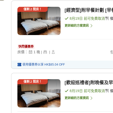
僅剩
2
間房！
[經濟型]附早餐計劃 [早
8月19日
前可免費取消
更詳細的方案資訊
快閃優惠券
房價：
1
晚
|
|
使用優惠券以享
HK$85.04
OFF
僅剩
2
間房！
[歡迎巡禮者]附晚餐及早餐
8月19日
前可免費取消
更詳細的方案資訊