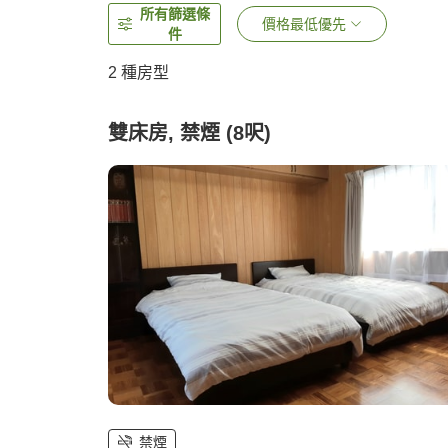
所有篩選條
價格最低優先
件
2
種房型
雙床房, 禁煙 (8呎)
禁煙