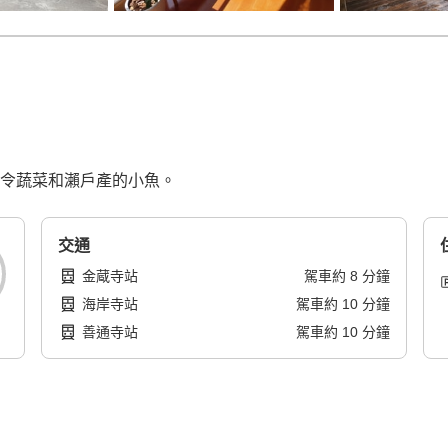
如時令蔬菜和瀨戶產的小魚。
交通
金蔵寺站
駕車
約
8
分鐘
海岸寺站
駕車
約
10
分鐘
善通寺站
駕車
約
10
分鐘