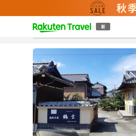
t
新
概覽
房間及住宿方案
評價
設施
o
p
P
a
g
e
_
s
e
a
r
c
h