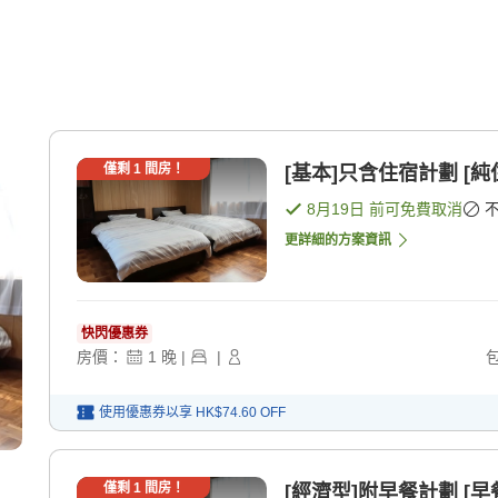
僅剩
1
間房！
[基本]只含住宿計劃 [純
8月19日
前可免費取消
更詳細的方案資訊
快閃優惠券
房價：
1
晚
|
|
使用優惠券以享
HK$74.60
OFF
僅剩
1
間房！
[經濟型]附早餐計劃 [早