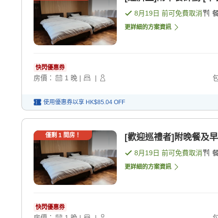
8月19日
前可免費取消
更詳細的方案資訊
快閃優惠券
房價：
1
晚
|
|
使用優惠券以享
HK$85.04
OFF
僅剩
1
間房！
[歡迎巡禮者]附晚餐及早餐
8月19日
前可免費取消
更詳細的方案資訊
快閃優惠券
房價：
1
晚
|
|