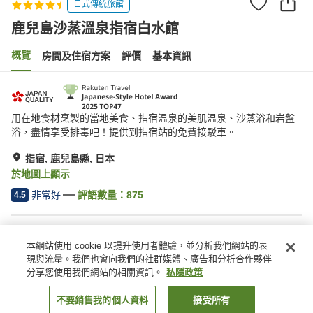
日式傳統旅館
鹿兒島沙蒸溫泉指宿白水館
概覽
房間及住宿方案
評價
基本資訊
用在地食材烹製的當地美食、指宿温泉的美肌温泉、沙蒸浴和岩盤
浴，盡情享受排毒吧！提供到指宿站的免費接駁車。
指宿, 鹿兒島縣, 日本
於地圖上顯示
非常好
評語數量：
875
4.5
住宿設施
本網站使用 cookie 以提升使用者體驗，並分析我們網站的表
停車場
岩盤浴
現與流量。我們也會向我們的社群媒體、廣告和分析合作夥伴
桑拿
休息室
分享您使用我們網站的相關資訊。
私隱政策
不要銷售我的個人資料
接受所有
找客房
主頁
日本
鹿兒島縣
指宿
鹿兒島沙蒸溫泉指宿白水館