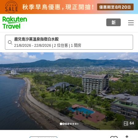
to
top
page
新
鹿兒島沙蒸溫泉指宿白水館
21/8/2026
-
22/8/2026
|
2 位住客
|
1 間房
64