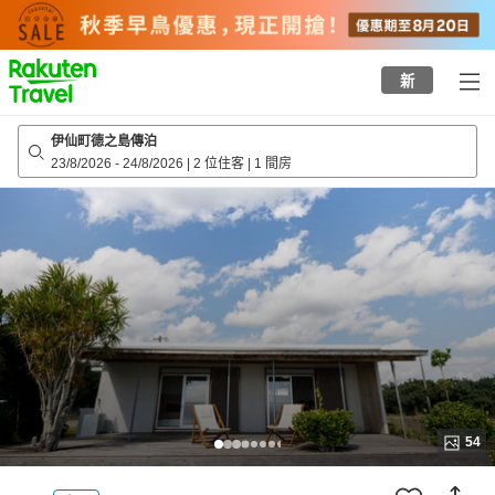
to
top
page
新
伊仙町德之島傳泊
23/8/2026
-
24/8/2026
|
2 位住客
|
1 間房
54