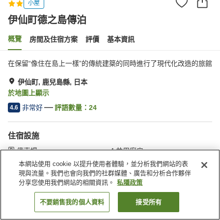
小屋
伊仙町德之島傳泊
概覽
房間及住宿方案
評價
基本資訊
在保留“像住在島上一樣”的傳統建築的同時進行了現代化改造的旅館
伊仙町, 鹿兒島縣, 日本
於地圖上顯示
非常好
評語數量：
24
4.6
住宿設施
停車場
共用廚房
本網站使用 cookie 以提升使用者體驗，並分析我們網站的表
現與流量。我們也會向我們的社群媒體、廣告和分析合作夥伴
主頁
日本
鹿兒島縣
伊仙町
伊仙町德之島傳泊
分享您使用我們網站的相關資訊。
私隱政策
不要銷售我的個人資料
接受所有
找客房