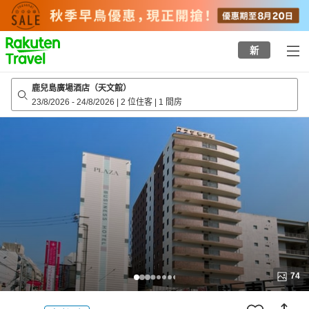
to
top
page
新
鹿兒島廣場酒店（天文館）
23/8/2026
-
24/8/2026
|
2 位住客
|
1 間房
74