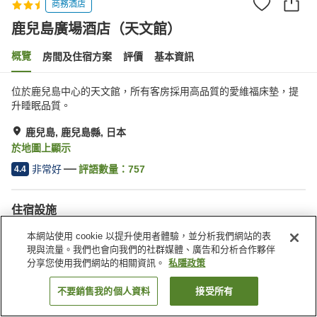
商務酒店
鹿兒島廣場酒店（天文館）
概覽
房間及住宿方案
評價
基本資訊
位於鹿兒島中心的天文館，所有客房採用高品質的愛維福床墊，提
升睡眠品質。
鹿兒島, 鹿兒島縣, 日本
於地圖上顯示
非常好
評語數量：
757
4.4
住宿設施
停車場
水療/美容院
本網站使用 cookie 以提升使用者體驗，並分析我們網站的表
餐廳
自動販賣機
現與流量。我們也會向我們的社群媒體、廣告和分析合作夥伴
分享您使用我們網站的相關資訊。
私隱政策
主頁
日本
鹿兒島縣
鹿兒島
鹿兒島廣場酒店（天文館）
不要銷售我的個人資料
接受所有
找客房