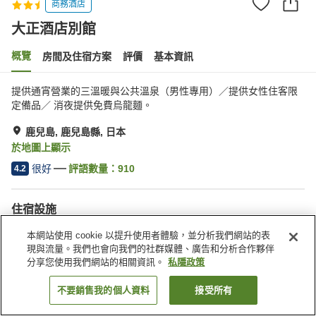
商務酒店
大正酒店別館
概覽
房間及住宿方案
評價
基本資訊
提供通宵營業的三溫暖與公共溫泉（男性專用）／提供女性住客限
定備品／ 消夜提供免費烏龍麵。
鹿兒島, 鹿兒島縣, 日本
於地圖上顯示
很好
評語數量：
910
4.2
住宿設施
停車場
桑拿
本網站使用 cookie 以提升使用者體驗，並分析我們網站的表
水療/美容院
餐廳
現與流量。我們也會向我們的社群媒體、廣告和分析合作夥伴
分享您使用我們網站的相關資訊。
私隱政策
主頁
日本
鹿兒島縣
鹿兒島
大正酒店別館
不要銷售我的個人資料
接受所有
找客房