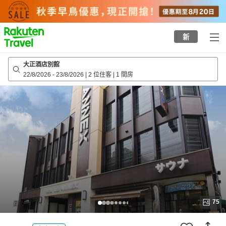
to
top
page
新
大正酒店別館
22/8/2026
-
23/8/2026
|
2 位住客
|
1 間房
75