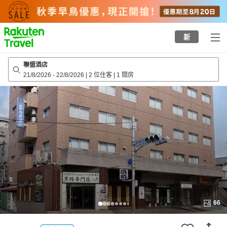
to
top
page
新
聯盟酒店
21/8/2026
-
22/8/2026
|
2 位住客
|
1 間房
66