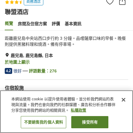
商務酒店
聯盟酒店
概覽
房間及住宿方案
評價
基本資訊
距離鹿兒島中央站西口步行約 3 分鐘。品嚐薩摩口味的早餐。晚餐
則提供黑豬料理和燒酒。備有停車場。
鹿兒島, 鹿兒島縣, 日本
於地圖上顯示
很好
評語數量：
276
4.2
住宿設施
停車場
水療/美容院
本網站使用 cookie 以提升使用者體驗，並分析我們網站的表
餐廳
自動販賣機
現與流量。我們也會向我們的社群媒體、廣告和分析合作夥伴
分享您使用我們網站的相關資訊。
私隱政策
主頁
日本
鹿兒島縣
鹿兒島
聯盟酒店
不要銷售我的個人資料
接受所有
找客房