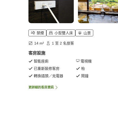
禁煙
小型雙人床
山景
14 m²
1 至 2 名旅客
客房設施
智能座廁
電視機
已重新裝修客房
枱
轉換插頭／充電器
鬧鐘
更詳細的客房資訊