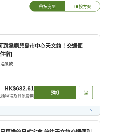
按房型
按方案
即可到達鹿兒島市中心天文館！交通便
住宿]
不連餐飲
HK$632.61
預訂
包括稅項及其他費用