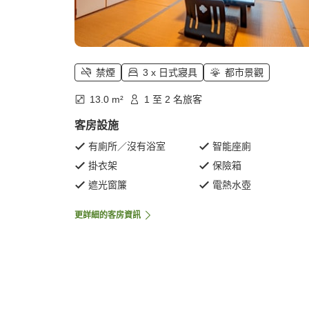
禁煙
3 x 日式寢具
都市景觀
13.0 m²
1 至 2 名旅客
客房設施
有廁所／沒有浴室
智能座廁
掛衣架
保險箱
遮光窗簾
電熱水壺
更詳細的客房資訊