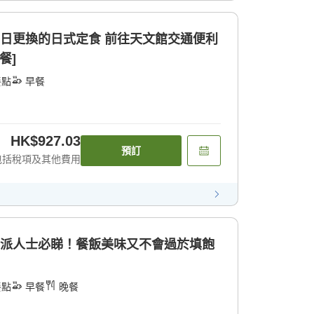
日式定食 前往天文館交通便利
餐]
餐點
早餐
HK$927.03
預訂
包括稅項及其他費用
質派人士必睇！餐飯美味又不會過於填飽
餐點
早餐
晚餐