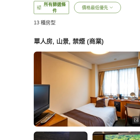
所有篩選條
價格最低優先
件
13
種房型
單人房, 山景, 禁煙 (商業)