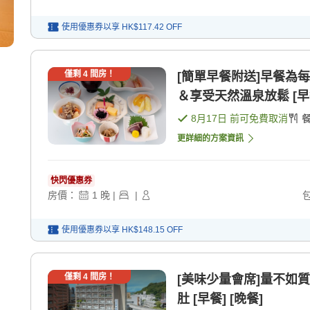
使用優惠券以享
HK$117.42
OFF
僅剩
4
間房！
[簡單早餐附送]早餐為每日更換的
＆享受天然溫泉放鬆 [早
8月17日
前可免費取消
更詳細的方案資訊
快閃優惠券
房價：
1
晚
|
|
使用優惠券以享
HK$148.15
OFF
僅剩
4
間房！
[美味少量會席]量不如
肚 [早餐] [晚餐]