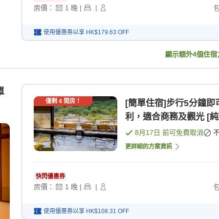
房價：
1
晚
|
|
使用優惠券以享
HK$179.63
OFF
顯示額外
4
個住宿
單
僅剩
4
間房！
[簡單住宿]步行5分鐘
利，適合商務及觀光 [純
8月17日
前可免費取消
更詳細的方案資訊
快閃優惠券
房價：
1
晚
|
|
使用優惠券以享
HK$108.31
OFF