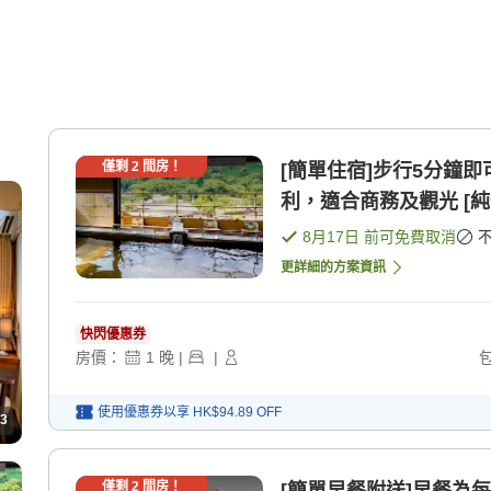
僅剩
2
間房！
[簡單住宿]步行5分鐘
利，適合商務及觀光 [純
8月17日
前可免費取消
更詳細的方案資訊
快閃優惠券
房價：
1
晚
|
|
使用優惠券以享
HK$94.89
OFF
3
僅剩
2
間房！