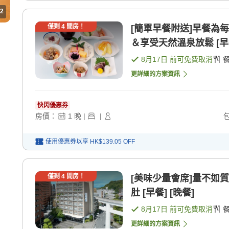
2
僅剩
4
間房！
[簡單早餐附送]早餐為每日更換的
＆享受天然溫泉放鬆 [早
8月17日
前可免費取消
更詳細的方案資訊
快閃優惠券
房價：
1
晚
|
|
使用優惠券以享
HK$139.05
OFF
僅剩
4
間房！
[美味少量會席]量不如
肚 [早餐] [晚餐]
8月17日
前可免費取消
更詳細的方案資訊