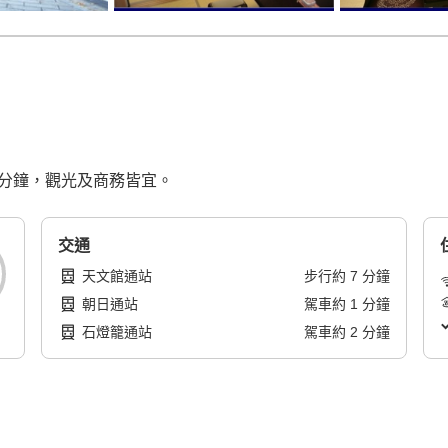
 分鐘，觀光及商務皆宜。
交通
天文館通站
步行
約
7
分鐘
朝日通站
駕車
約
1
分鐘
石燈籠通站
駕車
約
2
分鐘