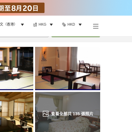
文（香港）
HKG
HKD
找客房
•
1
間房
重新搜尋
查看全部共
135
張照片