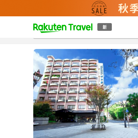
t
新
概覽
房間及住宿方案
評價
設施
o
p
P
a
g
e
_
s
e
a
r
c
h