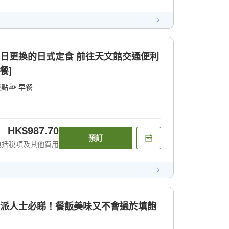
日式定食 前往天文館交通便利
餐]
餐點
早餐
HK$987.70
預訂
包括稅項及其他費用
質派人士必睇！餐飯美味又不會過於填飽