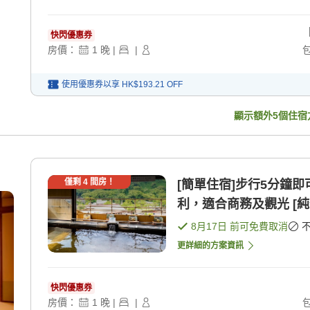
快閃優惠券
房價：
1
晚
|
|
使用優惠券以享
HK$193.21
OFF
顯示額外
5
個住宿
僅剩
4
間房！
[簡單住宿]步行5分鐘
利，適合商務及觀光 [純
8月17日
前可免費取消
更詳細的方案資訊
快閃優惠券
房價：
1
晚
|
|