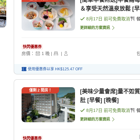
[簡單早餐附送]早餐為每日更換的
＆享受天然溫泉放鬆 [早
8月17日
前可免費取消
更詳細的方案資訊
快閃優惠券
房價：
1
晚
|
|
使用優惠券以享
HK$125.47
OFF
僅剩
2
間房！
[美味少量會席]量不如
肚 [早餐] [晚餐]
8月17日
前可免費取消
更詳細的方案資訊
快閃優惠券