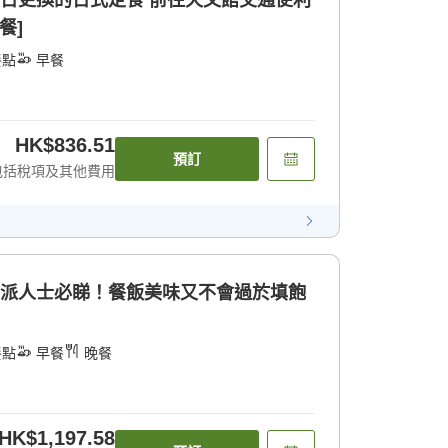
日式定食 前往天文館交通便利
餐]
餐點
早餐
HK$836.51
預訂
包括稅項及其他費用
質派人士必睇！餐飯美味又不會過於填飽
餐點
早餐
晚餐
HK$1,197.58