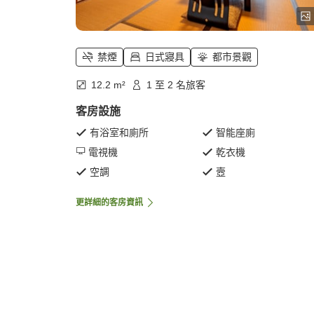
禁煙
日式寢具
都市景觀
12.2 m²
1 至 2 名旅客
客房設施
有浴室和廁所
智能座廁
電視機
乾衣機
空調
壼
更詳細的客房資訊