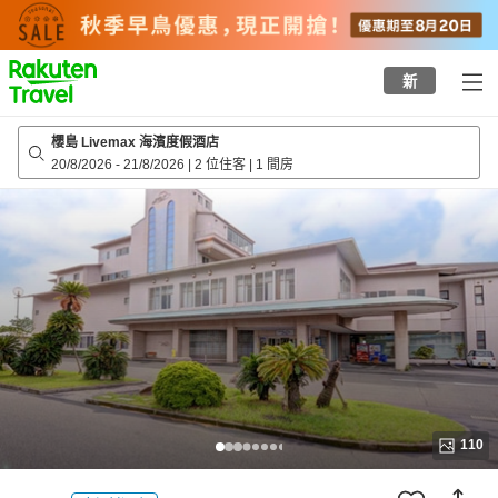
to
top
page
新
櫻島 Livemax 海濱度假酒店
20/8/2026
-
21/8/2026
|
2 位住客
|
1 間房
110