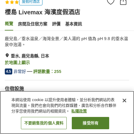
度假村酒店
櫻島 Livemax 海濱度假酒店
概覽
房間及住宿方案
評價
基本資訊
鹿兒島／垂水温泉／海灣全景／美人湯的 pH 值為 pH 9.8 的垂水温
泉中泡湯。
垂水, 鹿兒島縣, 日本
於地圖上顯示
非常好
評語數量：
255
4.5
住宿設施
停車場
按摩浴缸
本網站使用 cookie 以提升使用者體驗，並分析我們網站的表
桑拿
水療/美容院
現與流量。我們也會向我們的社群媒體、廣告和分析合作夥伴
分享您使用我們網站的相關資訊。
私隱政策
主頁
日本
鹿兒島縣
垂水
櫻島 Livemax 海濱度假酒店
不要銷售我的個人資料
接受所有
找客房