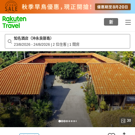
to
top
page
新
知名酒店（沖永良部島）
23/8/2026
-
24/8/2026
|
2 位住客
|
1 間房
30