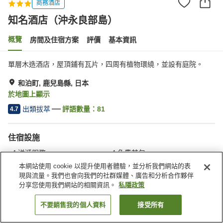
商務酒店
知名酒店（沖永良部島）
概覽
房間及住宿方案
評價
基本資訊
單層木造酒店，屋頂鋪有瓦片，四周有植物環繞，並設有庭院。
和泊町, 鹿兒島縣, 日本
於地圖上顯示
出類拔萃
評語數量：
81
4.7
住宿設施
送遞服務
免費茶包
接送服務（需預約）
接送服務（免費）
本網站使用 cookie 以提升使用者體驗，並分析我們網站的表
現與流量。我們也會向我們的社群媒體、廣告和分析合作夥伴
分享您使用我們網站的相關資訊。
私隱政策
主頁
日本
鹿兒島縣
和泊町
知名酒店（沖永良部島）
不要銷售我的個人資料
接受所有
找客房