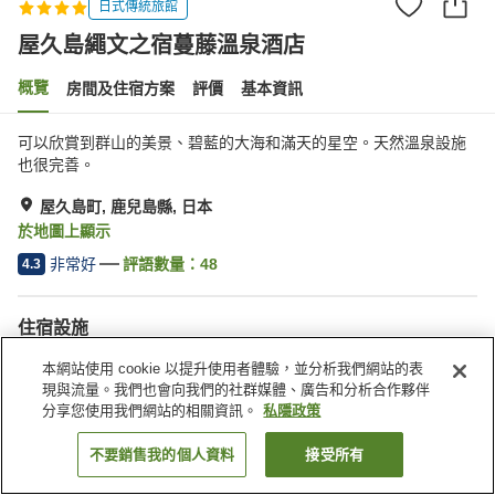
日式傳統旅館
屋久島繩文之宿蔓藤溫泉酒店
概覽
房間及住宿方案
評價
基本資訊
可以欣賞到群山的美景、碧藍的大海和滿天的星空。天然溫泉設施
也很完善。
屋久島町, 鹿兒島縣, 日本
於地圖上顯示
非常好
評語數量：
48
4.3
住宿設施
停車場
桑拿
本網站使用 cookie 以提升使用者體驗，並分析我們網站的表
餐廳
休息室
現與流量。我們也會向我們的社群媒體、廣告和分析合作夥伴
分享您使用我們網站的相關資訊。
私隱政策
主頁
日本
鹿兒島縣
屋久島町
屋久島繩文之宿蔓藤溫泉酒店
不要銷售我的個人資料
接受所有
找客房