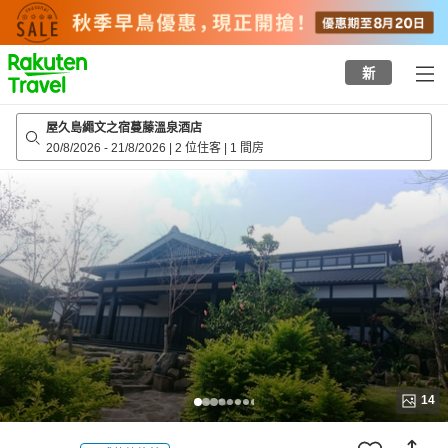
to
top
page
新
屋久島繩文之宿蔓藤溫泉酒店
20/8/2026
-
21/8/2026
|
2 位住客
|
1 間房
14