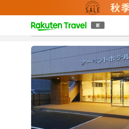
t
新
概覽
房間及住宿方案
評價
特色
設施
o
p
P
a
g
e
_
s
e
a
r
c
h