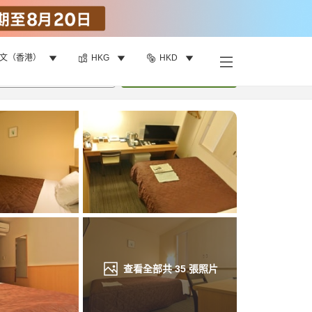
文（香港）
HKG
HKD
找客房
•
1
間房
重新搜尋
查看全部共
35
張照片