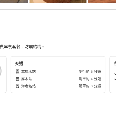
免費早餐套餐。防震結構。
交通
本厚木站
步行
約
5
分鐘
厚木站
駕車
約
4
分鐘
海老名站
駕車
約
8
分鐘