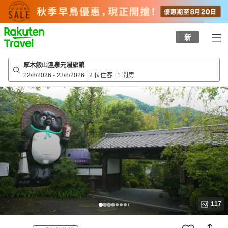
to
top
page
新
厚木飯山溫泉元湯旅館
22/8/2026
-
23/8/2026
|
2 位住客
|
1 間房
117