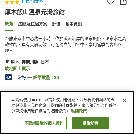
日式傳統旅館
厚木飯山溫泉元湯旅館
概覽
房間及住宿方案
評價
基本資訊
距離東京市中心約一小時，位於溪流沿岸的温泉旅館。温泉水是高
鹼性的，具有美膚功效。可在獨立的和室中，享用當季的會席料
理。
厚木, 神奈川縣, 日本
於地圖上顯示
非常好
評語數量：
28
4.6
住宿設施
本網站使用 cookie 以提升使用者體驗，並分析我們網站的表
停車場
水療/美容院
現與流量。我們也會向我們的社群媒體、廣告和分析合作夥伴
咖啡廳
自動販賣機
分享您使用我們網站的相關資訊。
私隱政策
不要銷售我的個人資料
接受所有
找客房
主頁
日本
神奈川縣
厚木
厚木飯山溫泉元湯旅館