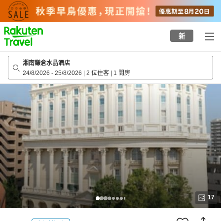
to
top
page
新
湘南鎌倉水晶酒店
24/8/2026
-
25/8/2026
|
2 位住客
|
1 間房
17