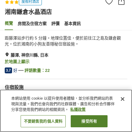
度假村酒店
湘南鎌倉水晶酒店
概覽
房間及住宿方案
評價
基本資訊
距藤澤站步行約 5 分鐘。地理位置佳，便於前往江之島及鎌倉觀
光。位於湘南的小狗友善隱秘住宿設施。
藤澤, 神奈川縣, 日本
於地圖上顯示
好
評語數量：
22
3.7
住宿設施
停車場
水療/美容院
本網站使用 cookie 以提升使用者體驗，並分析我們網站的表
休息室
寵物友善
現與流量。我們也會向我們的社群媒體、廣告和分析合作夥伴
分享您使用我們網站的相關資訊。
私隱政策
主頁
日本
神奈川縣
藤澤
湘南鎌倉水晶酒店
不要銷售我的個人資料
接受所有
找客房