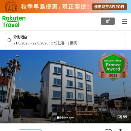
to
top
page
新
汐彩酒店
21/8/2026
-
22/8/2026
|
2 位住客
|
1 間房
55