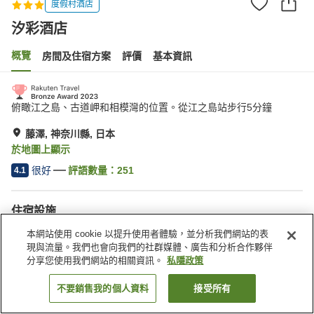
度假村酒店
汐彩酒店
概覽
房間及住宿方案
評價
基本資訊
俯瞰江之島、古道岬和相模灣的位置。從江之島站步行5分鐘
藤澤, 神奈川縣, 日本
於地圖上顯示
很好
評語數量：
251
4.1
住宿設施
Wi-Fi
全幢禁煙
本網站使用 cookie 以提升使用者體驗，並分析我們網站的表
自動販賣機
飲水機
現與流量。我們也會向我們的社群媒體、廣告和分析合作夥伴
分享您使用我們網站的相關資訊。
私隱政策
主頁
日本
神奈川縣
藤澤
汐彩酒店
不要銷售我的個人資料
接受所有
找客房