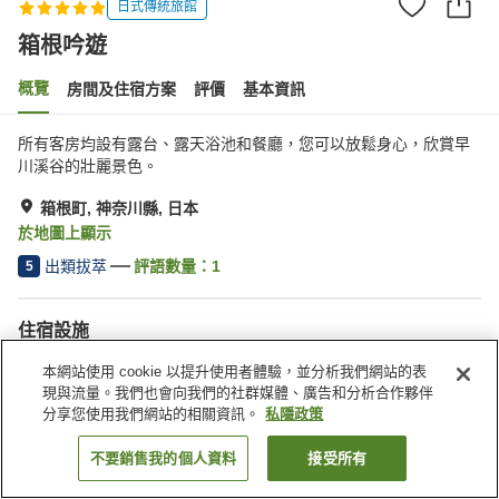
日式傳統旅館
箱根吟遊
概覽
房間及住宿方案
評價
基本資訊
所有客房均設有露台、露天浴池和餐廳，您可以放鬆身心，欣賞早
川溪谷的壯麗景色。
箱根町, 神奈川縣, 日本
於地圖上顯示
出類拔萃
評語數量：
1
5
住宿設施
停車場
桑拿
本網站使用 cookie 以提升使用者體驗，並分析我們網站的表
水療/美容院
私人包場
現與流量。我們也會向我們的社群媒體、廣告和分析合作夥伴
分享您使用我們網站的相關資訊。
私隱政策
主頁
日本
神奈川縣
箱根町
箱根吟遊
不要銷售我的個人資料
接受所有
找客房