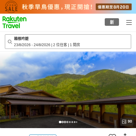
to
top
page
新
箱根吟遊
23/8/2026
-
24/8/2026
|
2 位住客
|
1 間房
90