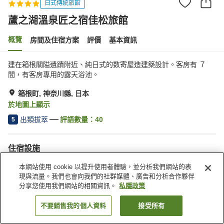
日式傳統旅館
蘆之湖溫泉匠之宿佳松旅館
概覽
房間及住宿方案
評價
基本資訊
建在箱根關隘遺蹟附近、純日式的数寄屋造建築設計。客房有 ７
間，有客房專用的露天浴池。
箱根町, 神奈川縣, 日本
於地圖上顯示
出類拔萃
評語數量：
40
5
住宿設施
接送服務
送遞服務
本網站使用 cookie 以提升使用者體驗，並分析我們網站的表
喚醒服務
食物過敏特殊飲食要求
現與流量。我們也會向我們的社群媒體、廣告和分析合作夥伴
分享您使用我們網站的相關資訊。
私隱政策
主頁
日本
神奈川縣
箱根町
蘆之湖溫泉匠之宿佳松旅館
不要銷售我的個人資料
接受所有
找客房