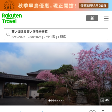
to
top
page
新
蘆之湖溫泉匠之宿佳松旅館
22/8/2026
-
23/8/2026
|
2 位住客
|
1 間房
45