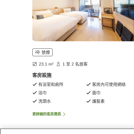
禁煙
23.1 m²
1 至 2 名旅客
客房設施
有浴室和廁所
客房內可使用網絡
浴巾
面巾
洗頭水
護髮素
更詳細的客房資訊