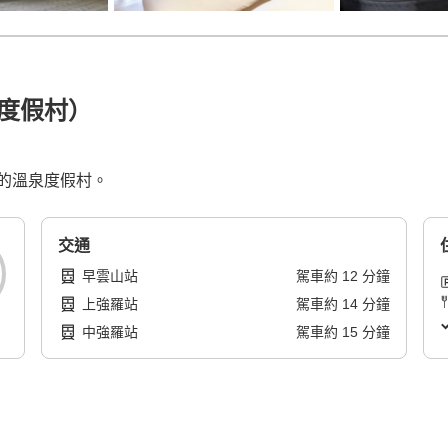
度假村）
的溫泉度假村。
交通
早雲山站
駕車
約
12
分鐘
上強羅站
駕車
約
14
分鐘
中強羅站
駕車
約
15
分鐘