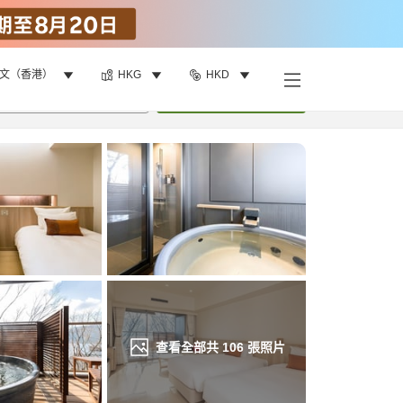
文（香港）
HKG
HKD
找客房
•
1
間房
重新搜尋
查看全部共
106
張照片