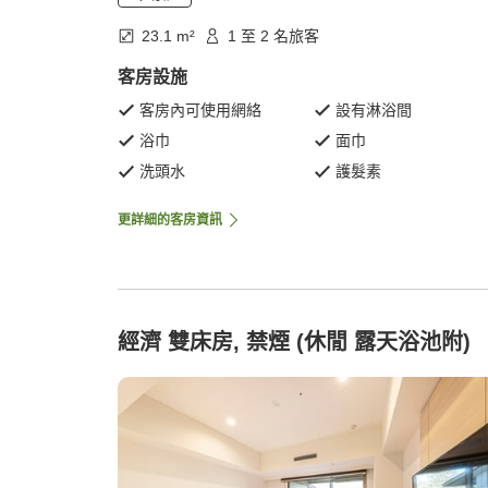
23.1 m²
1 至 2 名旅客
客房設施
客房內可使用網絡
設有淋浴間
浴巾
面巾
洗頭水
護髮素
更詳細的客房資訊
經濟 雙床房, 禁煙 (休閒 露天浴池附)