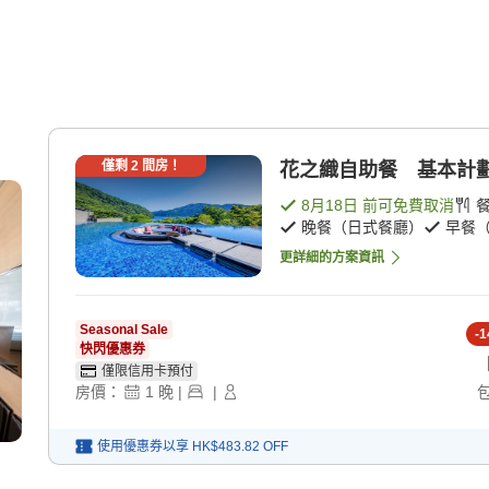
僅剩
2
間房！
花之織自助餐 基本計劃（
8月18日
前可免費取消
晚餐（日式餐廳）
早餐
更詳細的方案資訊
Seasonal Sale
-
1
快閃優惠券
僅限信用卡預付
房價：
1
晚
|
|
使用優惠券以享
HK$483.82
OFF