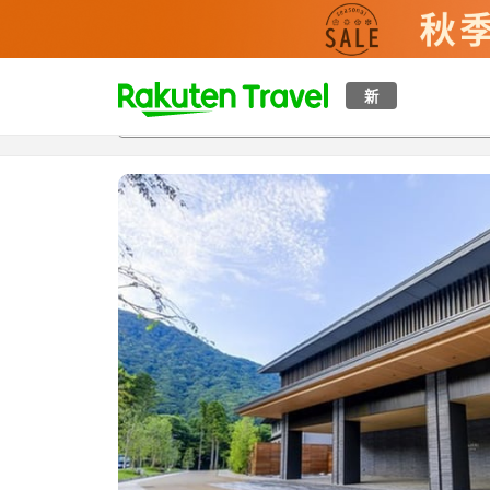
t
新
概覽
房間及住宿方案
評價
設施
o
p
P
a
g
e
_
s
e
a
r
c
h