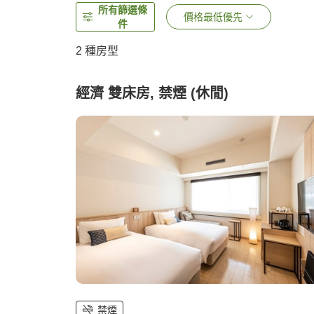
所有篩選條
價格最低優先
件
2
種房型
經濟 雙床房, 禁煙 (休閒)
禁煙