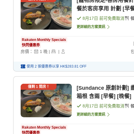
[寵物房限定-客房用餐計劃
餐於客房享用 計劃 [早餐]
8月17日
前可免費取消
更詳細的方案資訊
Rakuten Monthly Specials
快閃優惠券
房價：
1
晚
|
|
使用 2 張優惠券以享
HK$283.81
OFF
僅剩
1
間房！
[Sundance 原創
箱根 含兩 [早餐] [晚餐]
8月17日
前可免費取消
更詳細的方案資訊
Rakuten Monthly Specials
快閃優惠券