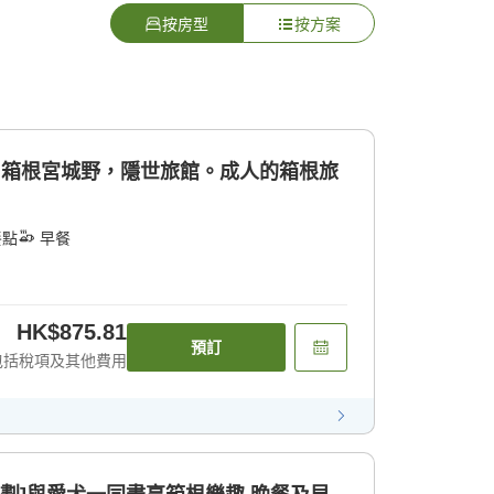
按房型
按方案
計劃] 箱根宮城野，隱世旅館。成人的箱根旅
餐點
早餐
HK$875.81
預訂
包括稅項及其他費用