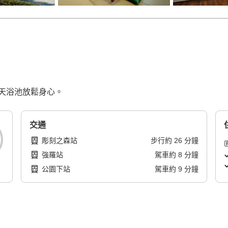
天浴池放鬆身心。
交通
彫刻之森站
步行
約
26
分鐘
強羅站
駕車
約
8
分鐘
公園下站
駕車
約
9
分鐘