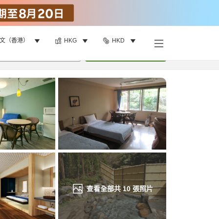
文（香港）
HKG
HKD
找客房
•
1
間房
重新搜尋
查看全部共
10
張照片