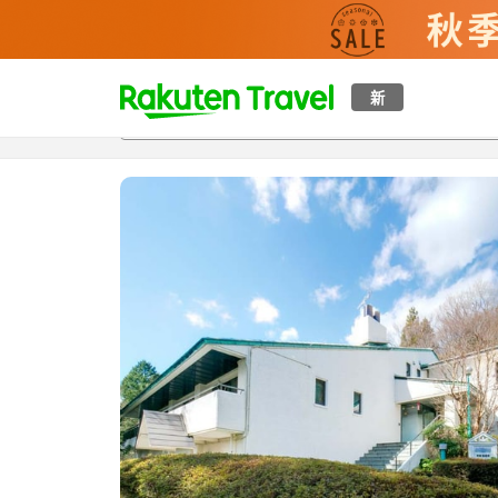
t
新
概覽
房間及住宿方案
評價
設施
o
p
P
a
g
e
_
s
e
a
r
c
h