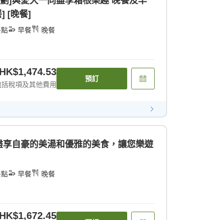
]與愛犬一同盡享箱根樂趣 晚餐及早
 [晚餐]
餐點
早餐
晚餐
HK$1,474.53
預訂
包括稅項及其他費用
計劃] 盡享自豪的美湯和優雅的美食，讓您樂遊
餐點
早餐
晚餐
HK$1,672.45