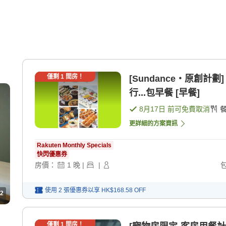
僅剩
1
間房！
[Sundance・原創
行...包早餐 [早餐]
8月17日
前可免費取消
更詳細的方案資訊
Rakuten Monthly Specials
快閃優惠券
房價：
1
晚
|
|
使用 2 張優惠券以享
HK$168.58
OFF
2
僅剩
1
間房！