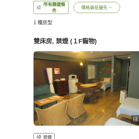
所有篩選條
價格最低優先
件
1 種房型
雙床房, 禁煙 (１F寵物)
禁煙