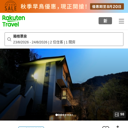
to
top
page
新
箱根翠泉
23/8/2026
-
24/8/2026
|
2 位住客
|
1 間房
98