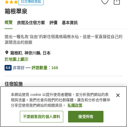
日式傳統旅館
箱根翠泉
概覽
房間及住宿方案
評價
基本資訊
提出一種名為“自由”的新住宿風格箱根水仙，這是一家直接從自己的
源頭流出的旅館
箱根町, 神奈川縣, 日本
於地圖上顯示
非常好
評語數量：
168
4.6
住宿設施
停車場
多功能室
本網站使用 cookie 以提升使用者體驗，並分析我們網站的表
共用廚房
露天浴池（溫泉）
現與流量。我們也會向我們的社群媒體、廣告和分析合作夥伴
分享您使用我們網站的相關資訊。
私隱政策
主頁
日本
神奈川縣
箱根町
箱根翠泉
不要銷售我的個人資料
接受所有
找客房