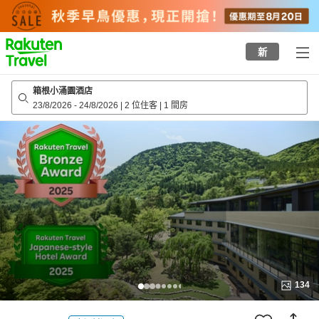
to
top
page
新
箱根小涌園酒店
23/8/2026
-
24/8/2026
|
2 位住客
|
1 間房
134