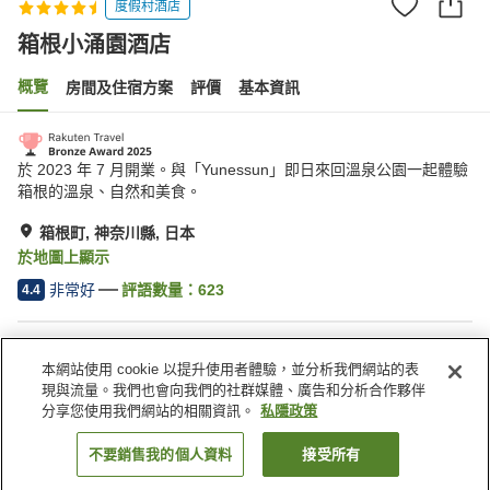
度假村酒店
箱根小涌園酒店
概覽
房間及住宿方案
評價
基本資訊
於 2023 年 7 月開業。與「Yunessun」即日來回溫泉公園一起體驗
箱根的溫泉、自然和美食。
箱根町, 神奈川縣, 日本
於地圖上顯示
非常好
評語數量：
623
4.4
住宿設施
本網站使用 cookie 以提升使用者體驗，並分析我們網站的表
停車場
桑拿
現與流量。我們也會向我們的社群媒體、廣告和分析合作夥伴
水療/美容院
餐廳
分享您使用我們網站的相關資訊。
私隱政策
不要銷售我的個人資料
接受所有
找客房
主頁
日本
神奈川縣
箱根町
箱根小涌園酒店