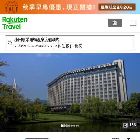
to
top
page
新
小田原希爾頓溫泉度假酒店
23/8/2026
-
24/8/2026
|
2 位住客
|
1 間房
156