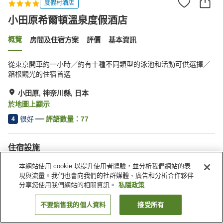
度假村酒店
小田原希爾頓溫泉度假酒店
概覽
房間及住宿方案
評價
基本資訊
從東京開車約一小時／約有十種不同類型的泳池和活動可供選擇／
箱根觀光的住宿首選
小田原, 神奈川縣, 日本
於地圖上顯示
很好
評語數量：
77
4
住宿設施
停車場
岩盤浴
本網站使用 cookie 以提升使用者體驗，並分析我們網站的表
桑拿
水療/美容院
現與流量。我們也會向我們的社群媒體、廣告和分析合作夥伴
分享您使用我們網站的相關資訊。
私隱政策
主頁
日本
神奈川縣
小田原
小田原希爾頓溫泉度假酒店
不要銷售我的個人資料
接受所有
找客房