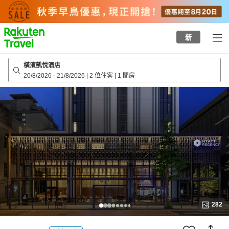
to
top
page
新
橫濱凱悅酒店
20/8/2026
-
21/8/2026
|
2 位住客
|
1 間房
282