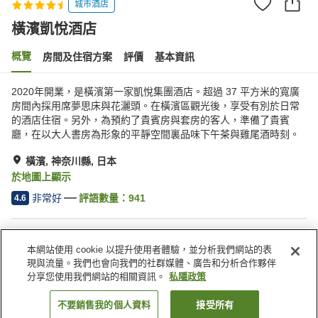
城市酒店
橫濱凱悅酒店
概覽
房間及住宿方案
評價
基本資訊
2020年開業，是橫濱第一家凱悅集團酒店。超過 37 平方米的寬廣
房間內採用席夢思床與花灑頭。在橫濱區觀光後，享受有別於日常
的酒店住宿。另外，為預約了貴賓房與套房的客人，準備了貴賓
廳，在以大人書房為形象的平靜空間裏品味下午茶與雞尾酒時刻。
橫濱, 神奈川縣, 日本
於地圖上顯示
非常好
評語數量：
941
4.6
住宿設施
本網站使用 cookie 以提升使用者體驗，並分析我們網站的表
步行 5 分鐘可到車站
健身室/健身中心
現與流量。我們也會向我們的社群媒體、廣告和分析合作夥伴
休息室
酒吧
分享您使用我們網站的相關資訊。
私隱政策
不要銷售我的個人資料
接受所有
找客房
主頁
日本
神奈川縣
橫濱
橫濱凱悅酒店