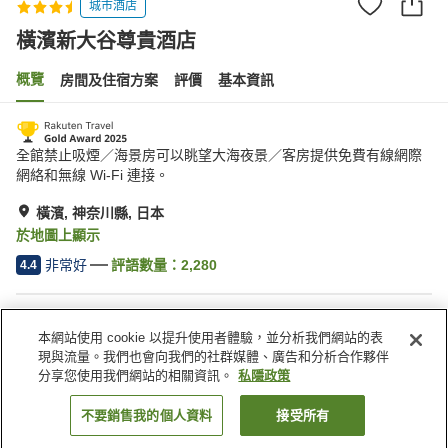
城市酒店
橫濱新大谷尊貴酒店
概覽
房間及住宿方案
評價
基本資訊
全館禁止吸煙／海景房可以眺望大海夜景／客房提供免費有線網際
網絡和無線 Wi-Fi 連接。
橫濱, 神奈川縣, 日本
於地圖上顯示
非常好
評語數量：
2,280
4.4
住宿設施
本網站使用 cookie 以提升使用者體驗，並分析我們網站的表
Wi-Fi
步行 5 分鐘可到車站
現與流量。我們也會向我們的社群媒體、廣告和分析合作夥伴
餐廳
全幢禁煙
分享您使用我們網站的相關資訊。
私隱政策
不要銷售我的個人資料
接受所有
找客房
主頁
日本
神奈川縣
橫濱
橫濱新大谷尊貴酒店