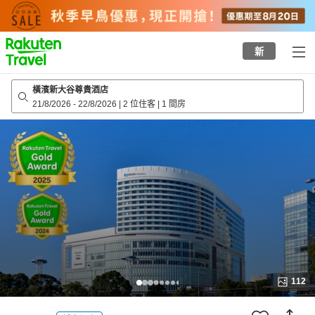
to
top
page
新
橫濱新大谷尊貴酒店
21/8/2026
-
22/8/2026
|
2 位住客
|
1 間房
112