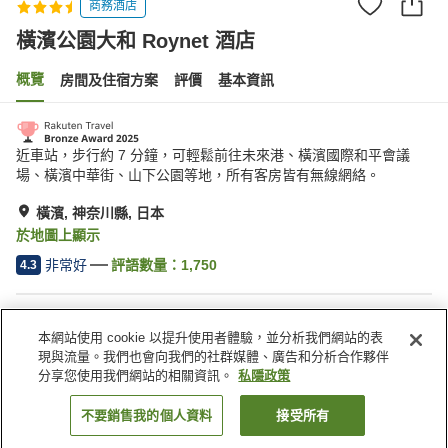
商務酒店
橫濱公園大和 Roynet 酒店
概覽
房間及住宿方案
評價
基本資訊
近車站，步行約 7 分鐘，可輕鬆前往未來港、橫濱國際和平會議
場、橫濱中華街、山下公園等地，所有客房皆有無線網絡。
橫濱, 神奈川縣, 日本
於地圖上顯示
非常好
評語數量：
1,750
4.3
住宿設施
本網站使用 cookie 以提升使用者體驗，並分析我們網站的表
停車場
水療/美容院
現與流量。我們也會向我們的社群媒體、廣告和分析合作夥伴
餐廳
自動販賣機
分享您使用我們網站的相關資訊。
私隱政策
不要銷售我的個人資料
接受所有
找客房
主頁
日本
神奈川縣
橫濱
橫濱公園大和 Roynet 酒店