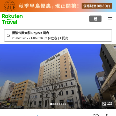
to
top
page
新
橫濱公園大和 Roynet 酒店
20/8/2026
-
21/8/2026
|
2 位住客
|
1 間房
123