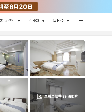
文（香港）
HKG
HKD
找客房
•
1
間房
重新搜尋
查看全部共
79
張照片