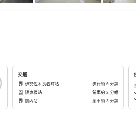
！
交通
伊勢佐木長者町站
步行
約
6
分鐘
阪東橋站
駕車
約
2
分鐘
關內站
駕車
約
3
分鐘