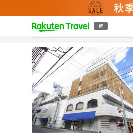
t
新
概覽
房間及住宿方案
評價
設施
o
p
P
a
g
e
_
s
e
a
r
c
h