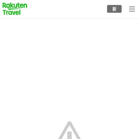
to
新
top
page