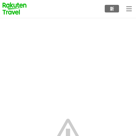
to
新
top
page