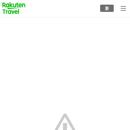
to
新
top
page