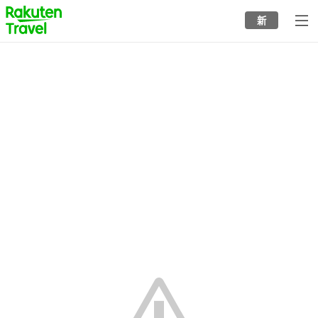
to
新
top
page