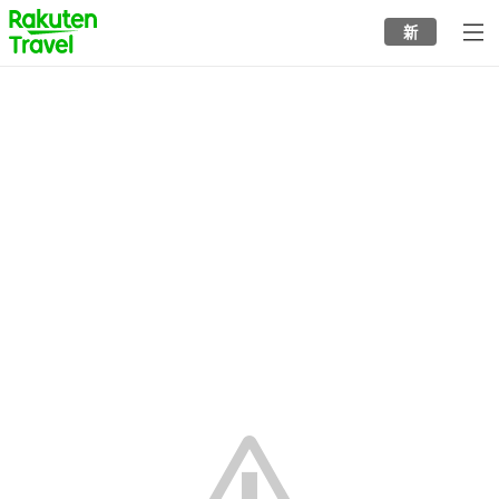
to
新
top
page