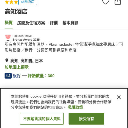
商務酒店
高知酒店
概覽
房間及住宿方案
評價
基本資訊
所有房間均配備加濕器、Plasmacluster 空氣清淨機和席夢思床／可
影片點播／步行一分鐘即可到達便利商店
高知, 高知縣, 日本
於地圖上顯示
很好
評語數量：
300
4.2
住宿設施
本網站使用 cookie 以提升使用者體驗，並分析我們網站的表
停車場
水療/美容院
現與流量。我們也會向我們的社群媒體、廣告和分析合作夥伴
自動販賣機
收費洗衣房
分享您使用我們網站的相關資訊。
私隱政策
不要銷售我的個人資料
接受所有
找客房
主頁
日本
高知縣
高知
高知酒店