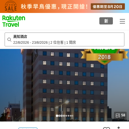
to
top
page
新
高知酒店
22/8/2026
-
23/8/2026
|
2 位住客
|
1 間房
58