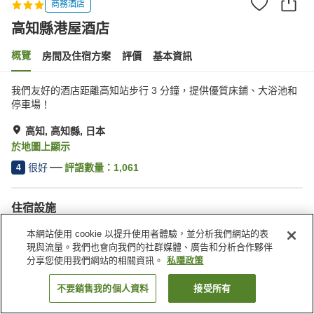
商務酒店
高知縣港屋酒店
概覽
房間及住宿方案
評價
基本資訊
我們友好的酒店距離高知站步行 3 分鐘，提供優質床鋪、大浴池和
停車場！
高知, 高知縣, 日本
於地圖上顯示
很好
評語數量：
1,061
4
住宿設施
停車場
桑拿
本網站使用 cookie 以提升使用者體驗，並分析我們網站的表
水療/美容院
自動販賣機
現與流量。我們也會向我們的社群媒體、廣告和分析合作夥伴
分享您使用我們網站的相關資訊。
私隱政策
主頁
日本
高知縣
高知
高知縣港屋酒店
不要銷售我的個人資料
接受所有
找客房