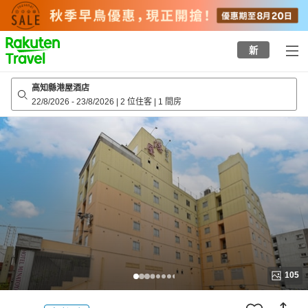
to
top
page
新
高知縣港屋酒店
22/8/2026
-
23/8/2026
|
2 位住客
|
1 間房
105