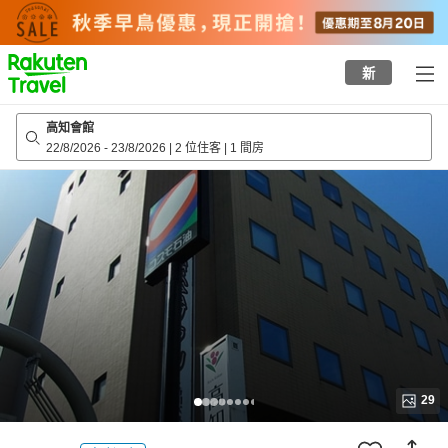
to
top
page
新
高知會館
22/8/2026
-
23/8/2026
|
2 位住客
|
1 間房
29