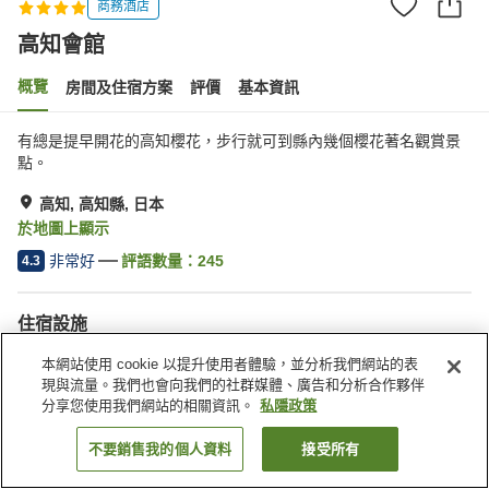
商務酒店
高知會館
概覽
房間及住宿方案
評價
基本資訊
有總是提早開花的高知櫻花，步行就可到縣內幾個櫻花著名觀賞景
點。
高知, 高知縣, 日本
於地圖上顯示
非常好
評語數量：
245
4.3
住宿設施
餐廳
全幢禁煙
本網站使用 cookie 以提升使用者體驗，並分析我們網站的表
自動販賣機
會議室
現與流量。我們也會向我們的社群媒體、廣告和分析合作夥伴
分享您使用我們網站的相關資訊。
私隱政策
主頁
日本
高知縣
高知
高知會館
不要銷售我的個人資料
接受所有
找客房