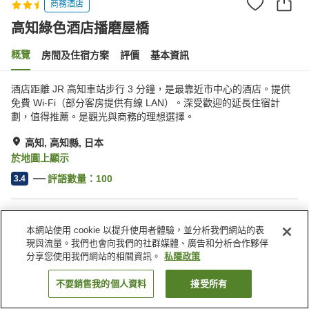
商務酒店
高知綠色酒店播磨屋橋
概覽
房間及住宿方案
評價
基本資訊
酒店距離 JR 高知車站步行 3 分鐘，是最靠近市中心的酒店。提供
免費 Wi-Fi（部分客房提供有線 LAN）。深受歡迎的延長住宿計
劃，值得推薦。是觀光與商務的理想選擇。
高知, 高知縣, 日本
於地圖上顯示
評語數量：
100
3.4
住宿設施
本網站使用 cookie 以提升使用者體驗，並分析我們網站的表
送遞服務
乾洗服務
現與流量。我們也會向我們的社群媒體、廣告和分析合作夥伴
喚醒服務
自動販賣機
分享您使用我們網站的相關資訊。
私隱政策
不要銷售我的個人資料
接受所有
找客房
主頁
日本
高知縣
高知
高知綠色酒店播磨屋橋