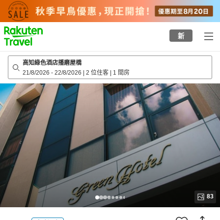
to
top
page
新
高知綠色酒店播磨屋橋
21/8/2026
-
22/8/2026
|
2 位住客
|
1 間房
83