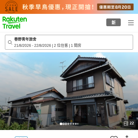
to
top
page
新
春野青年旅舍
21/8/2026
-
22/8/2026
|
2 位住客
|
1 間房
22