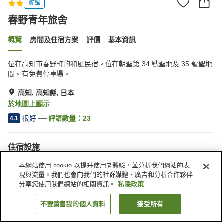
賓館
春野青年旅舍
概覽
房間及住宿方案
評價
基本資訊
位在高知市春野町的和風民宿。位在朝聖第 34 號聖地及 35 號聖地
間。有免費停車場。
高知, 高知縣, 日本
於地圖上顯示
很好
評語數量：
23
4.1
住宿設施
停車場
收費洗衣房
本網站使用 cookie 以提升使用者體驗，並分析我們網站的表
現與流量。我們也會向我們的社群媒體、廣告和分析合作夥伴
分享您使用我們網站的相關資訊。
私隱政策
主頁
日本
高知縣
高知
春野青年旅舍
不要銷售我的個人資料
接受所有
找客房