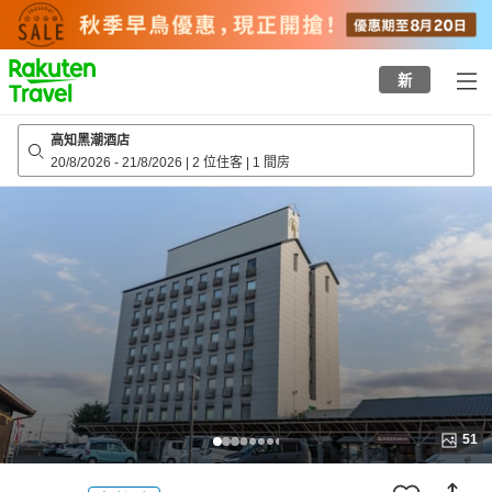
to
top
page
新
高知黑潮酒店
20/8/2026
-
21/8/2026
|
2 位住客
|
1 間房
51