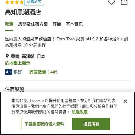
商務酒店
高知黑潮酒店
概覽
房間及住宿方案
評價
基本資訊
區內最大的溫泉商務酒店！ Toro Toro 泉質 pH 9.2 和各種浴池♪ 到
高知機場 10 分鐘車程
香南, 高知縣, 日本
於地圖上顯示
很好
評語數量：
445
4.1
住宿設施
停車場
桑拿
本網站使用 cookie 以提升使用者體驗，並分析我們網站的表
餐廳
咖啡廳
現與流量。我們也會向我們的社群媒體、廣告和分析合作夥伴
分享您使用我們網站的相關資訊。
私隱政策
主頁
日本
高知縣
香南
高知黑潮酒店
不要銷售我的個人資料
接受所有
找客房