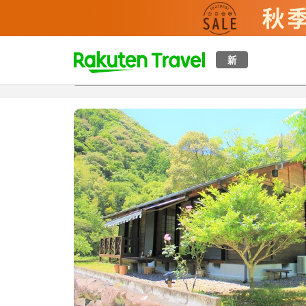
t
新
概覽
房間及住宿方案
評價
設施
o
p
P
a
g
e
_
s
e
a
r
c
h