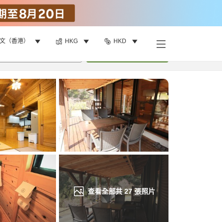
文（香港）
HKG
HKD
找客房
•
1
間房
重新搜尋
查看全部共
27
張照片