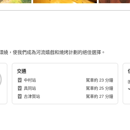
環繞，使我們成為河流嬉戲和燒烤計劃的絕佳選擇。
交通
中村站
駕車
約
23
分鐘
具同站
駕車
約
25
分鐘
古津賀站
駕車
約
27
分鐘