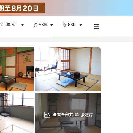
文（香港）
HKG
HKD
找客房
•
1
間房
重新搜尋
查看全部共
61
張照片