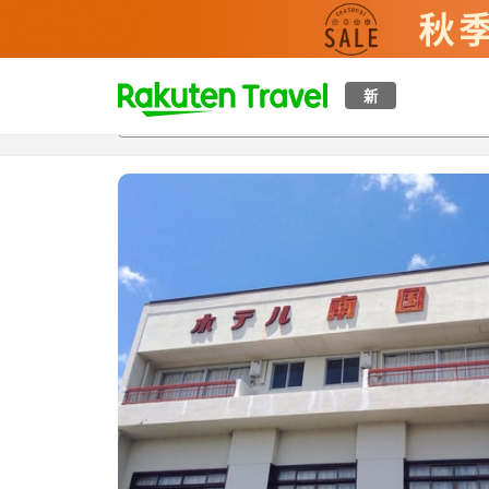
t
新
概覽
房間及住宿方案
評價
設施
o
p
P
a
g
e
_
s
e
a
r
c
h