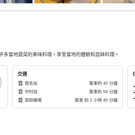
許多當地蔬菜的美味料理。享受當地的體驗和皿缽料理。
交通
宿毛站
駕車
約
40
分鐘
中村站
駕車
約
50
分鐘
高知機場
駕車
約
2
小時
40
分鐘