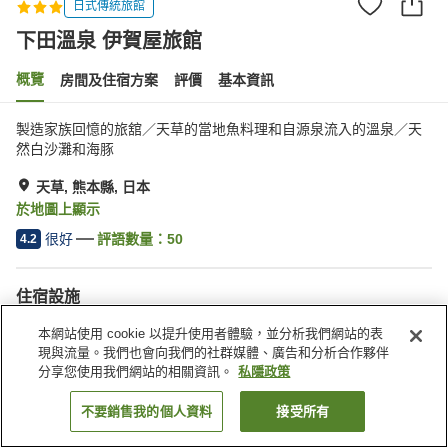
日式傳統旅館
下田溫泉 伊賀屋旅館
概覽
房間及住宿方案
評價
基本資訊
製造家族回憶的旅舘／天草的當地魚料理和自源泉流入的溫泉／天
然白沙灘和海豚
天草, 熊本縣, 日本
於地圖上顯示
很好
評語數量：
50
4.2
住宿設施
停車場
水療/美容院
本網站使用 cookie 以提升使用者體驗，並分析我們網站的表
宴會廳
露天浴池（溫泉）
現與流量。我們也會向我們的社群媒體、廣告和分析合作夥伴
分享您使用我們網站的相關資訊。
私隱政策
主頁
日本
熊本縣
天草
下田溫泉 伊賀屋旅館
不要銷售我的個人資料
接受所有
找客房