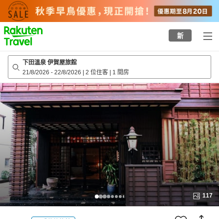
to
top
page
新
下田溫泉 伊賀屋旅館
21/8/2026
-
22/8/2026
|
2 位住客
|
1 間房
117