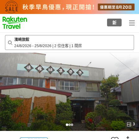
to
top
page
新
濱崎旅館
24/8/2026
-
25/8/2026
|
2 位住客
|
1 間房
3