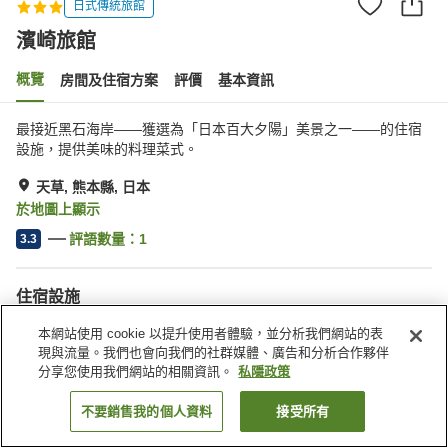
日式傳統旅館
濱崎旅館
概覽
房間及住宿方案
評價
基本資訊
最接近黑石海岸——獲選為「日本百大夕陽」美景之一——的住宿
設施，提供美味的料理菜式。
天草, 熊本縣, 日本
於地圖上顯示
評語數量：
1
3.3
住宿設施
停車場
宴會廳
本網站使用 cookie 以提升使用者體驗，並分析我們網站的表
收費洗衣房
現與流量。我們也會向我們的社群媒體、廣告和分析合作夥伴
分享您使用我們網站的相關資訊。
私隱政策
主頁
日本
熊本縣
天草
濱崎旅館
不要銷售我的個人資料
接受所有
找客房