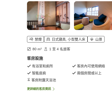
禁煙
日式寢具, 小型雙人床
山景
80 m²
1 至 4 名旅客
客房設施
有浴室和廁所
客房內可使用網絡
智能座廁
兩個房間或以上
客房附露天浴池
更詳細的客房資訊