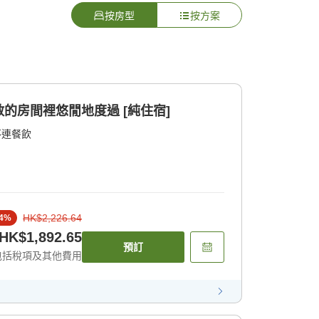
按房型
按方案
的房間裡悠閒地度過 [純住宿]
不連餐飲
HK$2,226.64
4
%
HK$1,892.65
預訂
包括稅項及其他費用