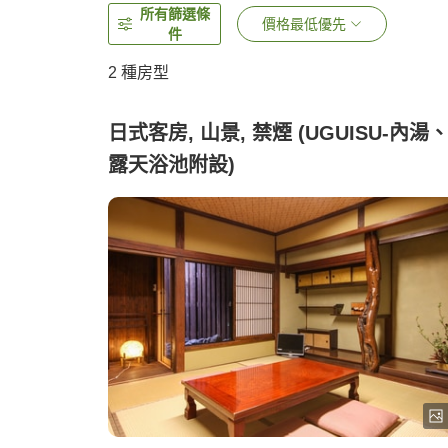
所有篩選條
價格最低優先
件
2
種房型
日式客房, 山景, 禁煙 (UGUISU-內湯
露天浴池附設)