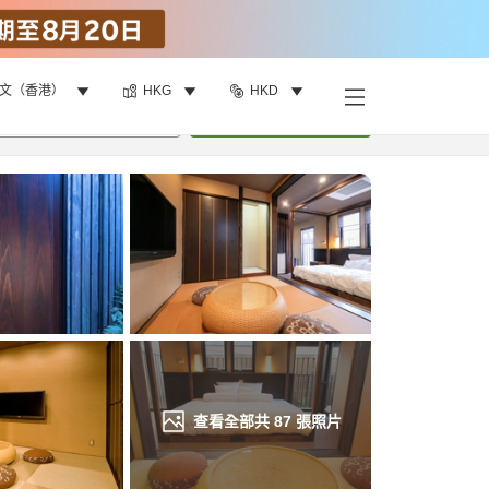
文（香港）
HKG
HKD
找客房
•
1
間房
重新搜尋
查看全部共
87
張照片