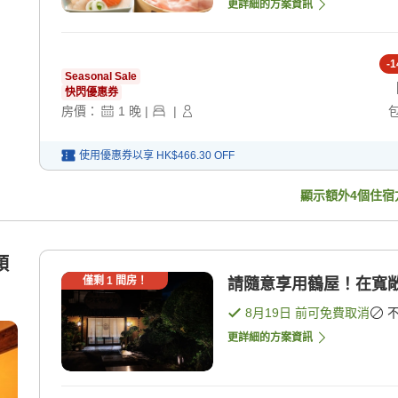
更詳細的方案資訊
-
1
Seasonal Sale
快閃優惠券
房價：
1
晚
|
|
使用優惠券以享
HK$466.30
OFF
顯示額外
4
個住宿
類
僅剩
1
間房！
請隨意享用鶴屋！在寬敞
8月19日
前可免費取消
更詳細的方案資訊