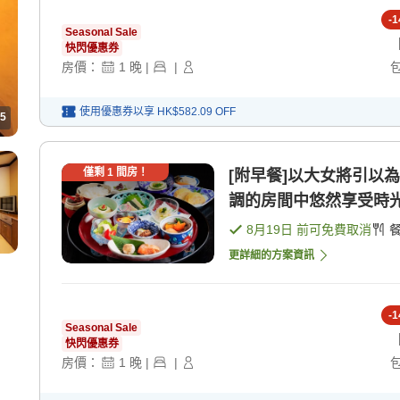
-
1
Seasonal Sale
快閃優惠券
房價：
1
晚
|
|
使用優惠券以享
HK$582.09
OFF
5
僅剩
1
間房！
[附早餐]以大女將引以
調的房間中悠然享受時光 
8月19日
前可免費取消
更詳細的方案資訊
-
1
Seasonal Sale
快閃優惠券
房價：
1
晚
|
|