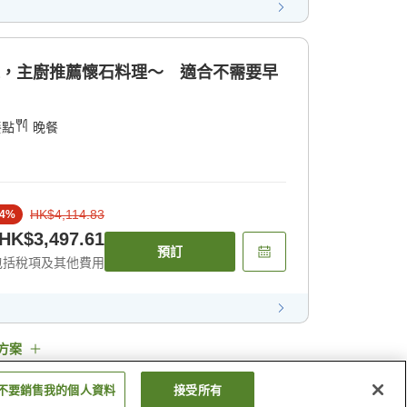
味，主廚推薦懷石料理〜 適合不需要早
餐點
晚餐
HK$4,114.83
4
%
HK$3,497.61
預訂
包括稅項及其他費用
方案
不要銷售我的個人資料
接受所有