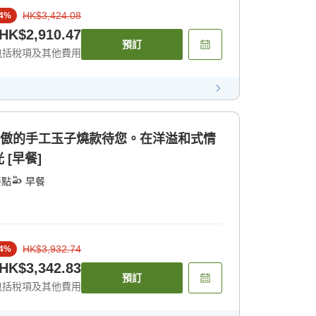
HK$3,424.08
4
%
HK$2,910.47
預訂
包括稅項及其他費用
為傲的手工玉子燒款待您。在洋溢和式情
[早餐]
餐點
早餐
HK$3,932.74
4
%
HK$3,342.83
預訂
包括稅項及其他費用