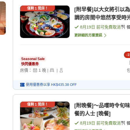
僅剩
1
間房！
[附早餐]以大女將引以
調的房間中悠然享受時光 
8月19日
前可免費取消
更詳細的方案資訊
-
1
Seasonal Sale
快閃優惠券
房價：
1
晚
|
|
使用優惠券以享
HK$435.38
OFF
僅剩
1
間房！
[附晚餐]〜品嚐時令旬
餐的人士 [晚餐]
8月19日
前可免費取消