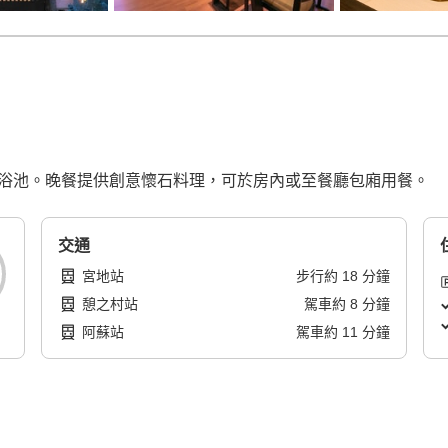
內浴池。晚餐提供創意懷石料理，可於房內或至餐廳包廂用餐。
交通
宮地站
步行
約
18
分鐘
憩之村站
駕車
約
8
分鐘
阿蘇站
駕車
約
11
分鐘