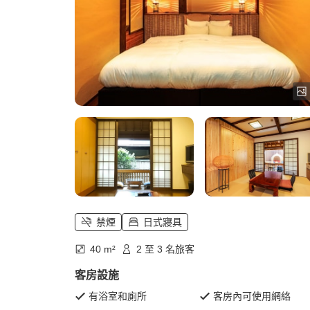
禁煙
日式寢具
40 m²
2 至 3 名旅客
客房設施
有浴室和廁所
客房內可使用網絡