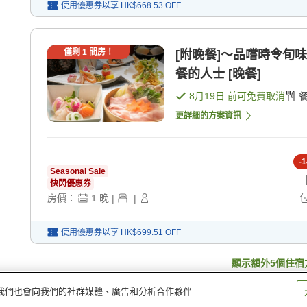
使用優惠券以享
HK$668.53
OFF
僅剩
1
間房！
[附晚餐]〜品嚐時令旬
餐的人士 [晚餐]
8月19日
前可免費取消
更詳細的方案資訊
-
1
Seasonal Sale
快閃優惠券
房價：
1
晚
|
|
使用優惠券以享
HK$699.51
OFF
顯示額外
5
個住宿
量。我們也會向我們的社群媒體、廣告和分析合作夥伴