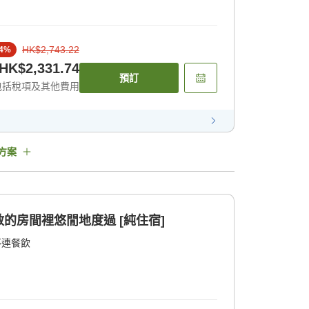
HK$2,743.22
4
%
HK$2,331.74
預訂
包括稅項及其他費用
方案
的房間裡悠閒地度過 [純住宿]
不連餐飲