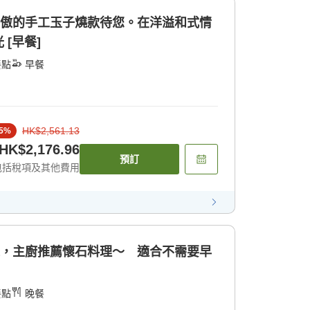
為傲的手工玉子燒款待您。在洋溢和式情
[早餐]
餐點
早餐
HK$2,561.13
5
%
HK$2,176.96
預訂
包括稅項及其他費用
味，主廚推薦懷石料理〜 適合不需要早
餐點
晚餐