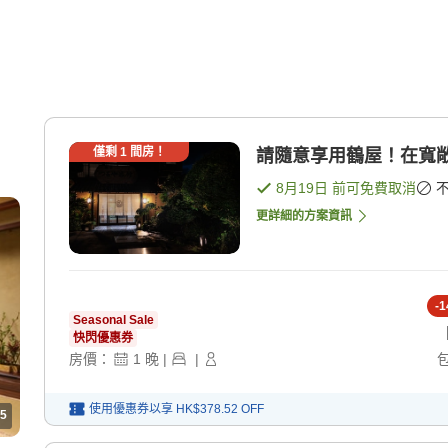
、
僅剩
1
間房！
請隨意享用鶴屋！在寬敞
8月19日
前可免費取消
更詳細的方案資訊
-
1
Seasonal Sale
快閃優惠券
房價：
1
晚
|
|
使用優惠券以享
HK$378.52
OFF
5