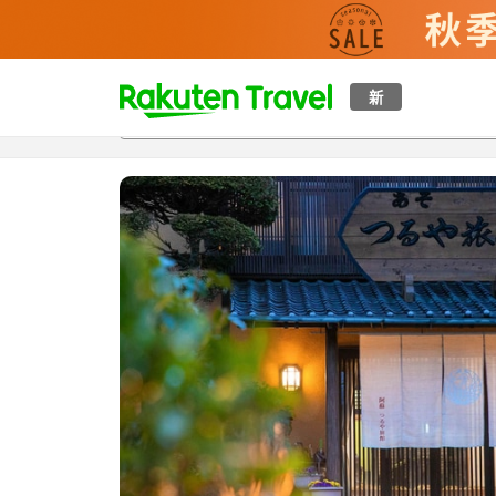
t
新
概覽
房間及住宿方案
評價
設施
o
p
P
a
g
e
_
s
e
a
r
c
h