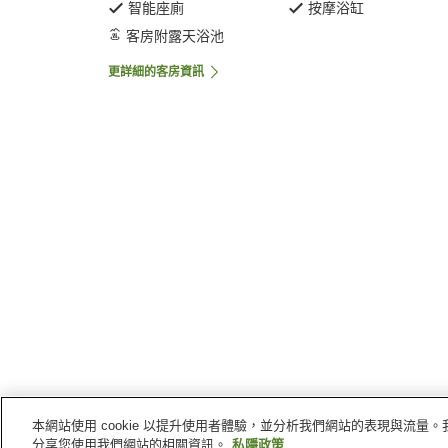
智能座廁
按摩浴缸
客房附露天浴池
更詳細的客房資訊
本網站使用 cookie 以提升使用者體驗，並分析我們網站的表現與流
主頁
日本
熊本縣
阿蘇
熊本鶴屋旅館
分享您使用我們網站的相關資訊。
私隱政策