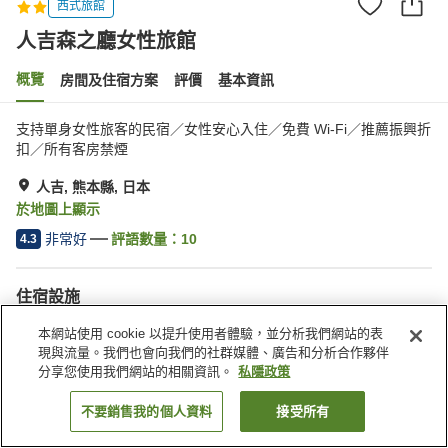
西式旅館
人吉森之廳女性旅館
概覽
房間及住宿方案
評價
基本資訊
支持單身女性旅客的民宿／女性安心入住／免費 Wi-Fi／推薦振興折
扣／所有客房禁煙
人吉, 熊本縣, 日本
於地圖上顯示
非常好
評語數量：
10
4.3
住宿設施
停車場
咖啡廳
本網站使用 cookie 以提升使用者體驗，並分析我們網站的表
送遞服務
現與流量。我們也會向我們的社群媒體、廣告和分析合作夥伴
分享您使用我們網站的相關資訊。
私隱政策
主頁
日本
熊本縣
人吉
人吉森之廳女性旅館
不要銷售我的個人資料
接受所有
找客房