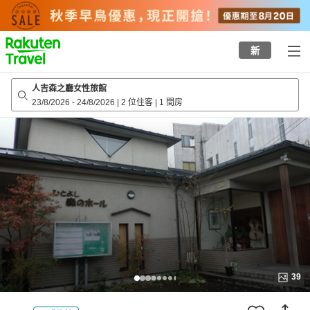
to
top
page
新
人吉森之廳女性旅館
23/8/2026
-
24/8/2026
|
2 位住客
|
1 間房
39