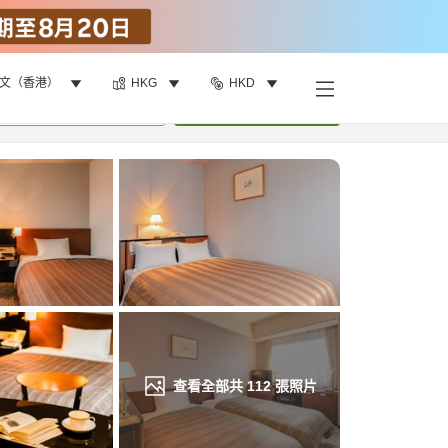
文（香港）
HKG
HKD
找客房
•
1
間房
重新搜尋
查看全部共
112
張照片