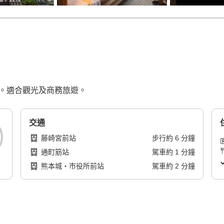
場。適合觀光及商務旅遊。
交通
藤崎宮前站
步行
約
6
分鐘
通町筋站
駕車
約
1
分鐘
熊本城・市役所前站
駕車
約
2
分鐘