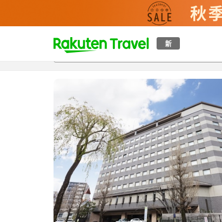
t
新
概覽
房間及住宿方案
評價
特色
設施
o
p
P
a
g
e
_
s
e
a
r
c
h