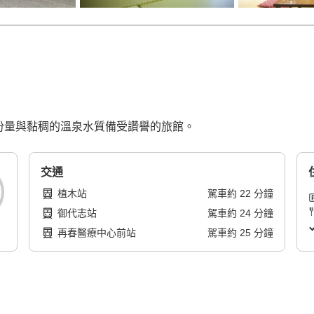
的份量與黏稠的溫泉水質備受讚譽的旅館。
交通
植木站
駕車
約
22
分鐘
御代志站
駕車
約
24
分鐘
再春醫療中心前站
駕車
約
25
分鐘