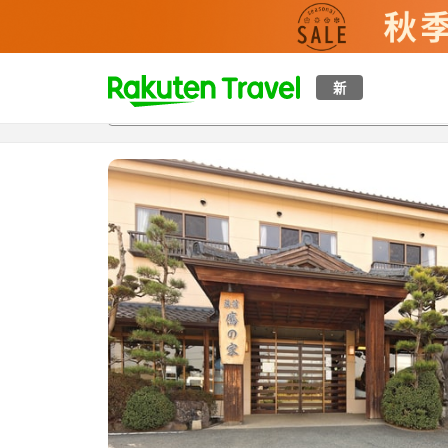
t
新
概覽
房間及住宿方案
評價
設施
o
p
P
a
g
e
_
s
e
a
r
c
h