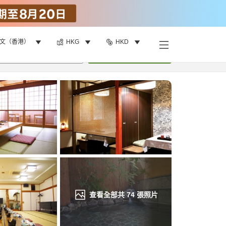
文（香港）
HKG
HKD
找客房
•
1
間房
重新搜尋
查看全部共
74
張照片