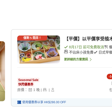
僅剩
5
間房！
【平價】以平價享受植木的
8月17日
前可免費取消
不佔床小孩免費
日式早
更詳細的方案資訊
-
1
Seasonal Sale
快閃優惠券
房價：
1
晚
|
|
使用優惠券以享
HK$286.00
OFF