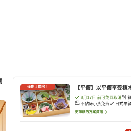
廣
僅剩
1
間房！
【平價】以平價享受植木的
8月17日
前可免費取消
不佔床小孩免費
日式早
更詳細的方案資訊