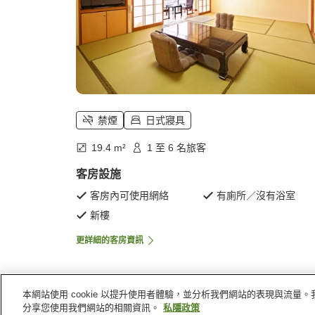
禁煙
日式寢具
19.4 m²
1 至 6 名旅客
客房設施
客房內可使用網絡
有廁所／沒有浴室
新樓
更詳細的客房資訊
本網站使用 cookie 以提升使用者體驗，並分析我們網站的表現與流
主頁
日本
熊本縣
熊本
植木溫泉和風旅館鷹之
分享您使用我們網站的相關資訊。
私隱政策