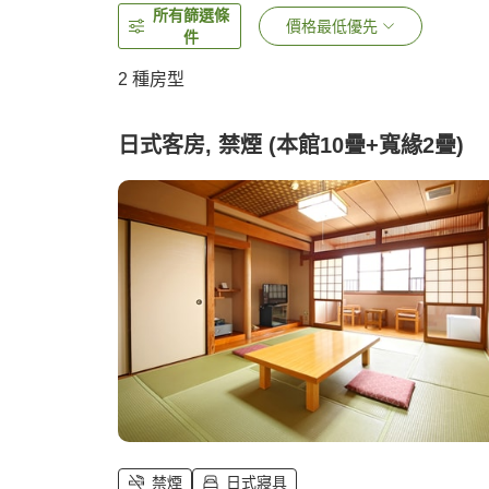
所有篩選條
價格最低優先
件
2
種房型
日式客房, 禁煙 (本館10疊+寬緣2疊)
禁煙
日式寢具