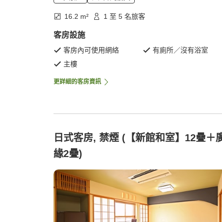
16.2 m²
1 至 5 名旅客
客房設施
客房內可使用網絡
有廁所／沒有浴室
主樓
更詳細的客房資訊
日式客房, 禁煙 (【新館和室】12疊＋
緣2疊)