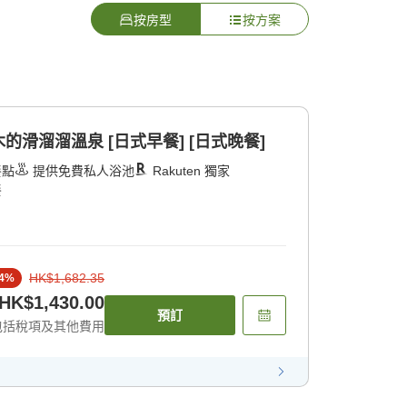
按房型
按方案
滑溜溜溫泉 [日式早餐] [日式晚餐]
餐點
提供免費私人浴池
Rakuten 獨家
餐
HK$1,682.35
4
%
HK$1,430.00
預訂
包括稅項及其他費用