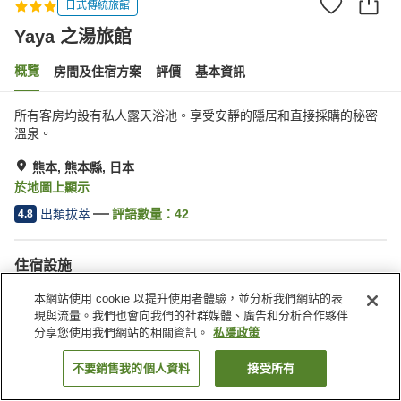
日式傳統旅館
Yaya 之湯旅館
概覽
房間及住宿方案
評價
基本資訊
所有客房均設有私人露天浴池。享受安靜的隱居和直接採購的秘密
溫泉。
熊本, 熊本縣, 日本
於地圖上顯示
出類拔萃
評語數量：
42
4.8
住宿設施
停車場
餐廳
本網站使用 cookie 以提升使用者體驗，並分析我們網站的表
休息室
咖啡廳
現與流量。我們也會向我們的社群媒體、廣告和分析合作夥伴
分享您使用我們網站的相關資訊。
私隱政策
主頁
日本
熊本縣
熊本
Yaya 之湯旅館
不要銷售我的個人資料
接受所有
找客房