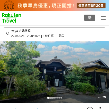
to
top
page
新
Yaya 之湯旅館
22/8/2026
-
23/8/2026
|
2 位住客
|
1 間房
79