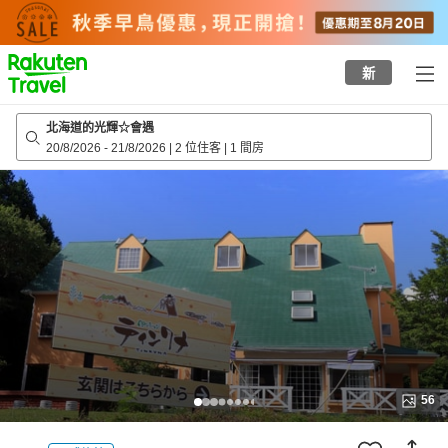
to
top
page
新
北海道的光輝☆會遇
20/8/2026
-
21/8/2026
|
2 位住客
|
1 間房
56