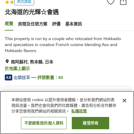
西式旅館
北海道的光輝☆會遇
概覽
房間及住宿方案
評價
基本資訊
This property is run by a couple who relocated from Hokkaido
and specializes in creative French cuisine blending Aso and
Hokkaido flavors.
南阿蘇村, 熊本縣, 日本
於地圖上顯示
出類拔萃
評語數量：
60
4.8
住宿設施
本網站使用 cookie 以提升使用者體驗，並分析我們網站的表
停車場
現與流量。我們也會向我們的社群媒體、廣告和分析合作夥伴
分享您使用我們網站的相關資訊。
私隱政策
主頁
日本
熊本縣
南阿蘇村
北海道的光輝☆會遇
不要銷售我的個人資料
接受所有
找客房