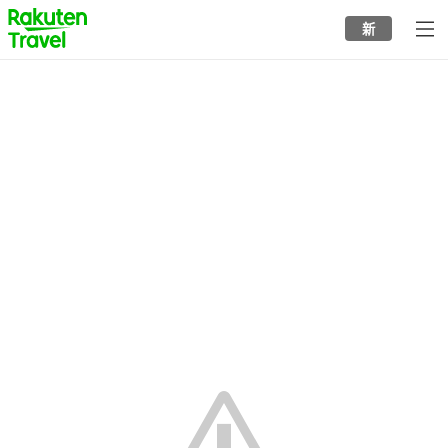
to
新
top
page