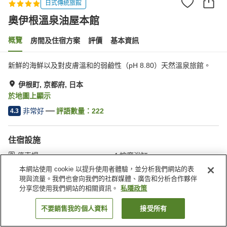
日式傳統旅館
奧伊根溫泉油屋本館
概覽
房間及住宿方案
評價
基本資訊
新鮮的海鮮以及對皮膚溫和的弱鹼性（pH 8.80）天然溫泉旅館。
伊根町, 京都府, 日本
於地圖上顯示
非常好
評語數量：
222
4.3
住宿設施
停車場
按摩浴缸
桑拿
水療/美容院
本網站使用 cookie 以提升使用者體驗，並分析我們網站的表
現與流量。我們也會向我們的社群媒體、廣告和分析合作夥伴
分享您使用我們網站的相關資訊。
私隱政策
主頁
日本
京都府
伊根町
奧伊根溫泉油屋本館
不要銷售我的個人資料
接受所有
找客房