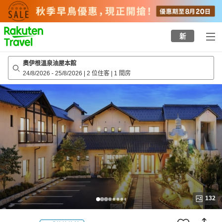
to
top
page
新
奧伊根溫泉油屋本館
24/8/2026
-
25/8/2026
|
2 位住客
|
1 間房
132