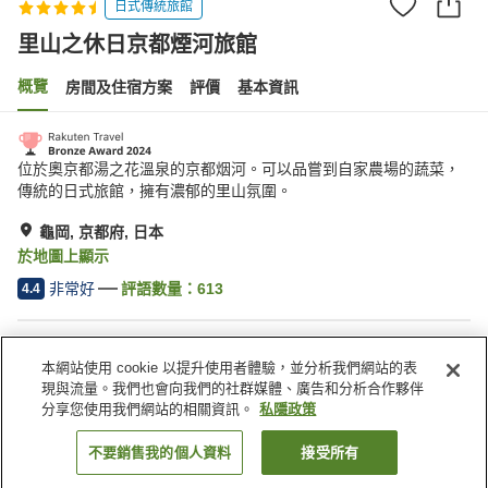
日式傳統旅館
里山之休日京都煙河旅館
概覽
房間及住宿方案
評價
基本資訊
位於奧京都湯之花溫泉的京都烟河。可以品嘗到自家農場的蔬菜，
傳統的日式旅館，擁有濃郁的里山氛圍。
龜岡, 京都府, 日本
於地圖上顯示
非常好
評語數量：
613
4.4
住宿設施
本網站使用 cookie 以提升使用者體驗，並分析我們網站的表
停車場
餐廳
現與流量。我們也會向我們的社群媒體、廣告和分析合作夥伴
咖啡廳
自動販賣機
分享您使用我們網站的相關資訊。
私隱政策
不要銷售我的個人資料
接受所有
找客房
主頁
日本
京都府
龜岡
里山之休日京都煙河旅館