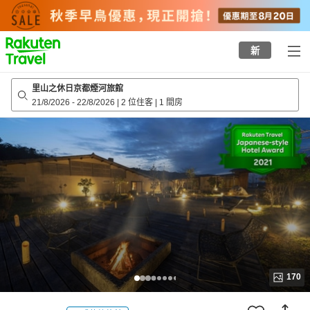
to
top
page
新
里山之休日京都煙河旅館
21/8/2026
-
22/8/2026
|
2 位住客
|
1 間房
170